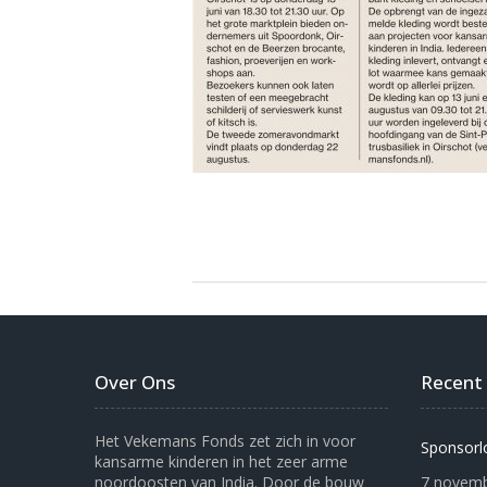
Over Ons
Recent
Het Vekemans Fonds zet zich in voor
Sponsorl
kansarme kinderen in het zeer arme
noordoosten van India. Door de bouw
7 novemb