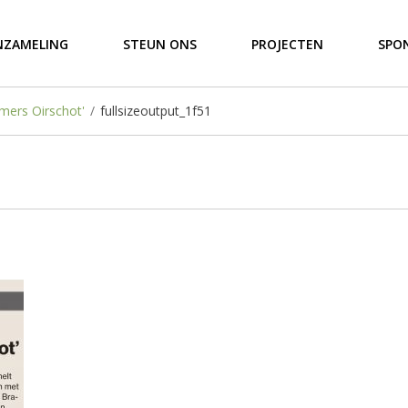
NZAMELING
STEUN ONS
PROJECTEN
SPO
mers Oirschot'
/
fullsizeoutput_1f51