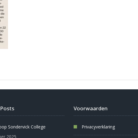
 Posts
Voorwaarden
oop Sondervick College
Privacyverklaring
er 2025