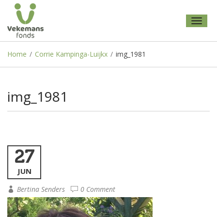
Toggl
naviga
Home
/
Corrie Kampinga-Luijkx
/
img_1981
img_1981
27
JUN
Bertina Senders
0 Comment