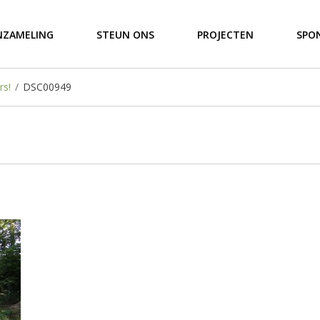
NZAMELING
STEUN ONS
PROJECTEN
SPO
rs!
/
DSC00949