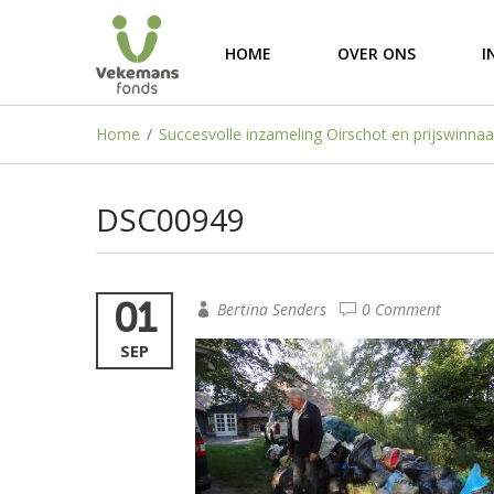
HOME
OVER ONS
I
Home
/
Succesvolle inzameling Oirschot en prijswinnaa
DSC00949
01
Bertina Senders
0 Comment
SEP