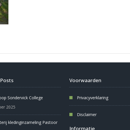
 Posts
Voorwaarden
oop Sondervick College
Privacyverklaring
er 2025
Disclaimer
oterij kledinginzameling Pastoor
Informatie