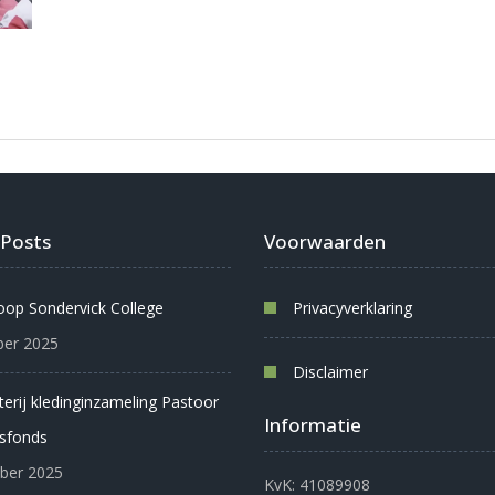
 Posts
Voorwaarden
oop Sondervick College
Privacyverklaring
er 2025
Disclaimer
oterij kledinginzameling Pastoor
Informatie
sfonds
ber 2025
KvK: 41089908