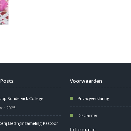
 Posts
Voorwaarden
oop Sondervick College
Privacyverklaring
er 2025
Disclaimer
oterij kledinginzameling Pastoor
Informatie