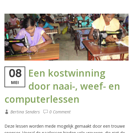
Een kostwinning
08
MEI
door naai-, weef- en
computerlessen
Bertina Senders
0 Comment
Deze lessen worden mede mogelijk gemaakt door een trouwe
sponsor. Vooral de naailessen bieden vele vrouwen, die niet de