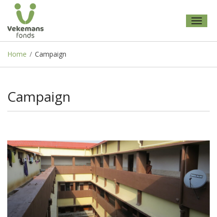
Toggl
naviga
Home
/
Campaign
Campaign