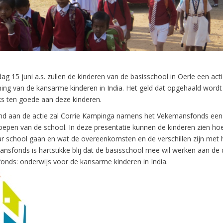
g 15 juni a.s. zullen de kinderen van de basisschool in Oerle een act
ing van de kansarme kinderen in India. Het geld dat opgehaald word
ks ten goede aan deze kinderen.
d aan de actie zal Corrie Kampinga namens het Vekemansfonds een 
roepen van de school. In deze presentatie kunnen de kinderen zien ho
aar school gaan en wat de overeenkomsten en de verschillen zijn met h
nsfonds is hartstikke blij dat de basisschool mee wil werken aan de d
nds: onderwijs voor de kansarme kinderen in India.