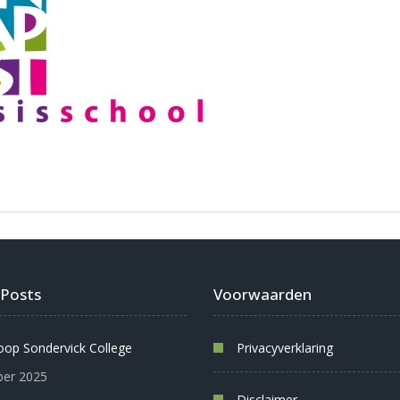
 Posts
Voorwaarden
oop Sondervick College
Privacyverklaring
er 2025
Disclaimer