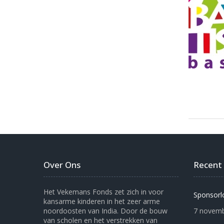
Over Ons
Recent
Het Vekemans Fonds zet zich in voor
Sponsorl
kansarme kinderen in het zeer arme
noordoosten van India. Door de bouw
7 novemb
van scholen en het verstrekken van