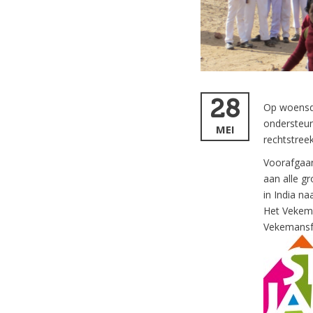
28
Op woensda
ondersteun
MEI
rechtstree
Voorafgaan
aan alle g
in India n
Het Vekema
Vekemansfo