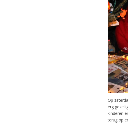
Op zaterda
erg gezelli
kinderen er
terug op e