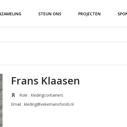
NZAMELING
STEUN ONS
PROJECTEN
SPO
Frans Klaasen
Role
: Kledingcontainers
Email
:
kleding@vekemansfonds.nl