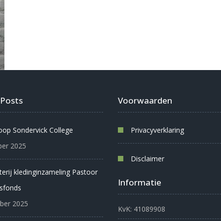
 Posts
Voorwaarden
oop Sondervick College
Privacyverklaring
er 2025
Disclaimer
oterij kledinginzameling Pastoor
Informatie
sfonds
ber 2025
KvK: 41089908