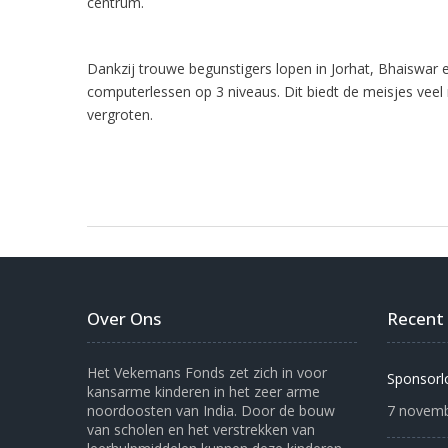
centrum.
Dankzij trouwe begunstigers lopen in Jorhat, Bhaiswar 
computerlessen op 3 niveaus. Dit biedt de meisjes veel
vergroten.
Over Ons
Recent
Het Vekemans Fonds zet zich in voor
Sponsorl
kansarme kinderen in het zeer arme
noordoosten van India. Door de bouw
7 novemb
van scholen en het verstrekken van