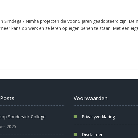
en Simdega / Nimha projecten die voor 5 jaren geadopteerd zijn. De m
 meer kans op werk en ze leren op eigen benen te staan. Met een eig
 Posts
Voorwaarden
oop Sondervick College
Privacyverklaring
er 2025
Disclaimer